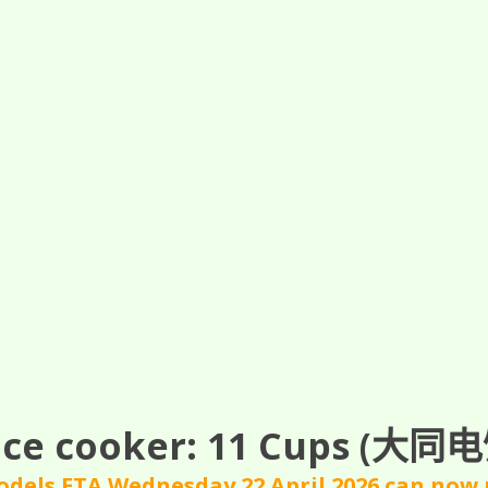
ce cooker: 11
Cups
(大同电饭
dels ETA Wednesday 22 April 2026 can now