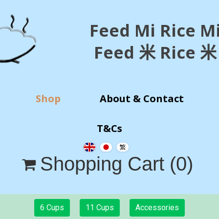
Feed Mi Rice M
Feed 米 Rice 米
Shop
About & Contact
T&Cs
Shopping Cart
(0)

6 Cups
11 Cups
Accessories