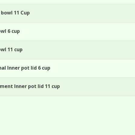
w bowl 11 Cup
owl 6 cup
owl 11 cup
al Inner pot lid 6 cup
ment Inner pot lid 11 cup