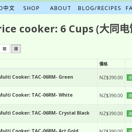
FO中文
SHOP
ABOUT
BLOG/RECIPES
F
rice cooker:
6 Cups
(大同电饭
價格
Multi Cooker: TAC-06RM- Green
NZ$390.00
Multi Cooker: TAC-06RM- White
NZ$390.00
Multi Cooker: TAC-06RM- Crystal Black
NZ$390.00
Multi Cooker: TAC-06RM- Art Gold
NZ$390.00