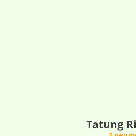
Tatung Ri
5 new mo