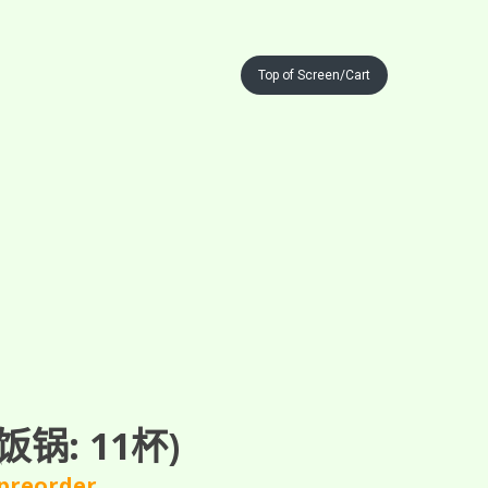
Top of Screen/Cart
锅: 11杯)
 preorder